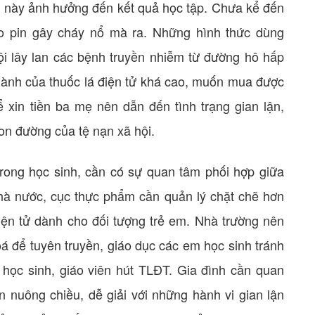
u này ảnh hưởng đến kết quả học tập. Chưa kể đến
o pin gây cháy nổ mà ra. Những hình thức dùng
hội lây lan các bệnh truyền nhiễm từ đường hô hấp
hành của thuốc lá điện tử khá cao, muốn mua được
 xin tiền ba mẹ nên dẫn đến tình trạng gian lận,
con đường của tệ nạn xã hội.
ử trong học sinh, cần có sự quan tâm phối hợp giữa
à nước, cục thực phẩm cần quản lý chặt chẽ hơn
iện tử dành cho đối tượng trẻ em. Nhà trường nên
 để tuyên truyền, giáo dục các em học sinh tránh
học sinh, giáo viên hút TLĐT. Gia đình cần quan
nuông chiều, dễ giải với những hành vi gian lận