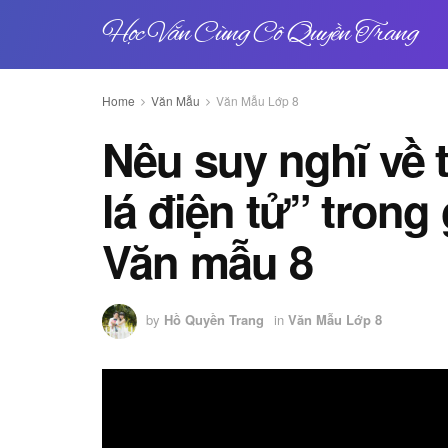
Học Văn Cùng Cô Quyền Trang
Home
Văn Mẫu
Văn Mẫu Lớp 8
Nêu suy nghĩ về 
lá điện tử” trong 
Văn mẫu 8
by
Hồ Quyền Trang
in
Văn Mẫu Lớp 8