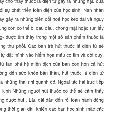
y cho thấy thuốc lá điện tử gây ra những hậu quả
với sự phát triển toàn diện của học sinh. Nạn nhân
 này gây ra những biến đổi hoá học kéo dài và nguy
dùng còn có thể bị đau đầu, chóng mặt hoặc run lẩy
ng- được tìm thấy trong một số sản phẩm thuốc lá
g thư phổi. Các bạn trẻ hút thuốc lá điện tử sẽ
 tự đặt mình vào hiểm họa máu cơ tim và đột quỵ.
 tử tàn phá hệ miễn dịch của bạn còn hơn cả hút
ng đến sức khỏe bản thân, hút thuốc lá điện tử
 những thai nhi quanh đó. Ngoài tác hại trực tiếp
 kinh Những người hút thuốc có thể sẽ cảm thấy
ng được hút . Lâu dài dẫn đến rối loạn hành động
ng thời gian dài, khiến các bạn học sinh mắc các