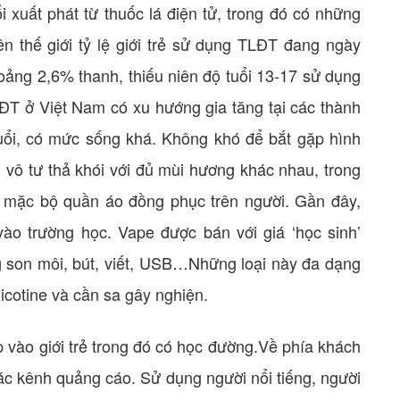
xuất phát từ thuốc lá điện tử, trong đó có những
n thế giới tỷ lệ giới trẻ sử dụng TLĐT đang ngày
oảng 2,6% thanh, thiếu niên độ tuổi 13-17 sử dụng
ĐT ở Việt Nam có xu hướng gia tăng tại các thành
tuổi, có mức sống khá. Không khó để bắt gặp hình
 vô tư thả khói với đủ mùi hương khác nhau, trong
n mặc bộ quần áo đồng phục trên người. Gần đây,
i vào trường học. Vape được bán với giá ‘học sinh’
 son môi, bút, viết, USB…Những loại này đa dạng
icotine và cần sa gây nghiện.
vào giới trẻ trong đó có học đường.Về phía khách
c kênh quảng cáo. Sử dụng người nổi tiếng, người