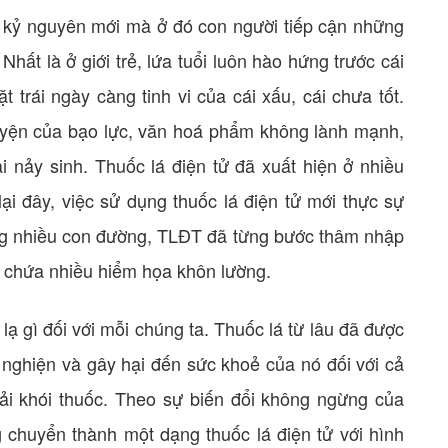
 kỷ nguyên mới mà ở đó con người tiếp cận những
Nhất là ở giới trẻ, lứa tuổi luôn hào hứng trước cái
 trái ngày càng tinh vi của cái xấu, cái chưa tốt.
huyện của bạo lực, văn hoá phẩm không lành mạnh,
i nảy sinh. Thuốc lá điện tử đã xuất hiện ở nhiều
 lại đây, việc sử dụng thuốc lá điện tử mới thực sự
 Bằng nhiều con đường, TLĐT đã từng bước thâm nhập
n chứa nhiều hiểm họa khôn lường.
ạ gì đối với mỗi chúng ta. Thuốc lá từ lâu đã được
 nghiện và gây hại đến sức khoẻ của nó đối với cả
ải khói thuốc. Theo sự biến đổi không ngừng của
ng chuyển thành một dạng thuốc lá điện tử với hình