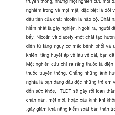
truyền thống, nhưng một nghiên cứu mới đâ
nghiêm trọng về mọi mặt, đặc biệt là đối 
đầu tiên của chất nicotin là não bộ. Chất
hiểm nhất là gây nghiện. Ngoài ra, người 
bẩy. Nicotin và diacetyl-một chất tạo hươ
điện tử tăng nguy cơ mắc bệnh phổi và un
khiến tăng huyết áp về lâu về dài, bạn đã
Một nghiên cứu chỉ ra rằng thuốc lá điện
thuốc truyền thống. Chẳng những ảnh hưở
nghĩa là bạn đang đầu độc những trẻ em và
đến sức khỏe, TLĐT sẽ gây rối loạn thần
chán nản, mệt mỏi, hoặc cáu kỉnh khi khô
,gây giảm khả năng kiểm soát bản thân tro