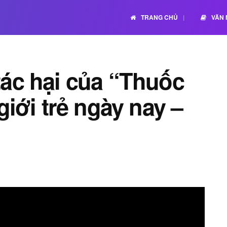
TRANG CHỦ
VĂN
tác hại của “Thuốc
giới trẻ ngày nay –