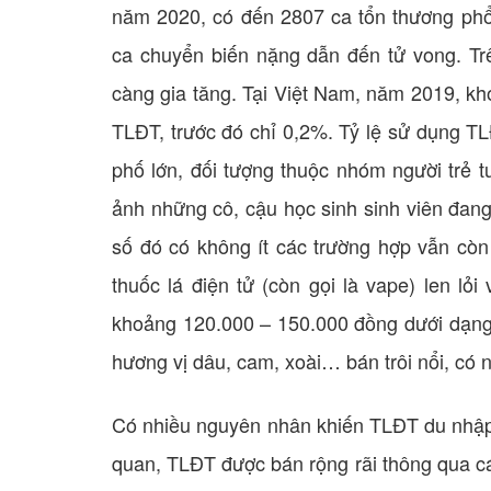
năm 2020, có đến 2807 ca tổn thương phổi 
ca chuyển biến nặng dẫn đến tử vong. Trê
càng gia tăng. Tại Việt Nam, năm 2019, kh
TLĐT, trước đó chỉ 0,2%. Tỷ lệ sử dụng TL
phố lớn, đối tượng thuộc nhóm người trẻ 
ảnh những cô, cậu học sinh sinh viên đang
số đó có không ít các trường hợp vẫn cò
thuốc lá điện tử (còn gọi là vape) len lỏ
khoảng 120.000 – 150.000 đồng dưới dạng
hương vị dâu, cam, xoài… bán trôi nổi, có n
Có nhiều nguyên nhân khiến TLĐT du nhập 
quan, TLĐT được bán rộng rãi thông qua cá