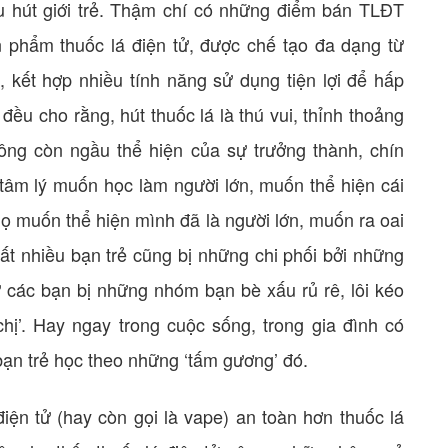
 hút giới trẻ. Thậm chí có những điểm bán TLĐT
phẩm thuốc lá điện tử, được chế tạo đa dạng từ
 kết hợp nhiều tính năng sử dụng tiện lợi để hấp
 đều cho rằng, hút thuốc lá là thú vui, thỉnh thoảng
ông còn ngầu thể hiện của sự trưởng thành, chín
tâm lý muốn học làm người lớn, muốn thể hiện cái
Họ muốn thể hiện mình đã là người lớn, muốn ra oai
rất nhiều bạn trẻ cũng bị những chi phối bởi những
 các bạn bị những nhóm bạn bè xấu rủ rê, lôi kéo
hị’. Hay ngay trong cuộc sống, trong gia đình có
bạn trẻ học theo những ‘tấm gương’ đó.
iện tử (hay còn gọi là vape) an toàn hơn thuốc lá